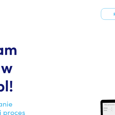
cen,
am
i
 w
l!
anie
j proces